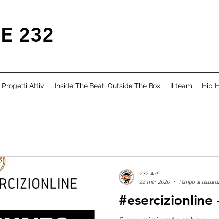
E 232
Progetti Attivi
Inside The Beat, Outside The Box
Il team
Hip H
232 APS
22 mar 2020
Tempo di lettura:
#esercizionline