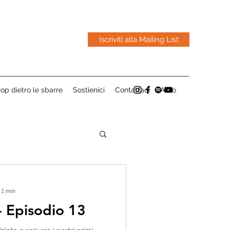
Iscriviti alla Mailing List
op dietro le sbarre
Sostienici
Contattaci
Altro
 1 min
 - Episodio 13