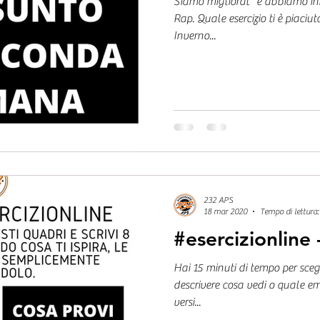
Siamo migliorat* e abbiamo inizi
Rap. Quale esercizio ti è piaciu
Inverno...
232 APS
18 mar 2020
Tempo di lettura:
#esercizionline 
Hai 15 minuti di tempo per sceg
descrivere cosa vedi o quale em
versi...