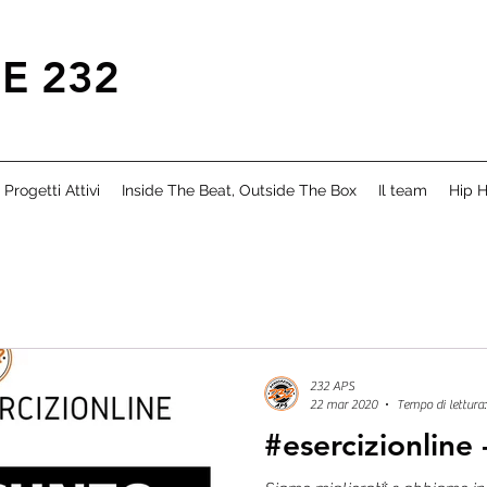
E 232
Progetti Attivi
Inside The Beat, Outside The Box
Il team
Hip H
232 APS
22 mar 2020
Tempo di lettura:
#esercizionline