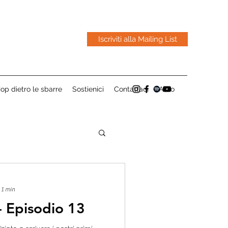
Iscriviti alla Mailing List
op dietro le sbarre
Sostienici
Contattaci
Altro
 1 min
 - Episodio 13