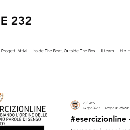
E 232
Progetti Attivi
Inside The Beat, Outside The Box
Il team
Hip H
232 APS
14 apr 2020
Tempo di lettura: 
#esercizionline