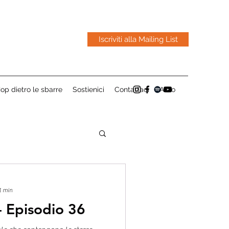
Iscriviti alla Mailing List
op dietro le sbarre
Sostienici
Contattaci
Altro
1 min
 - Episodio 36