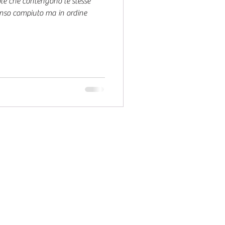
e che contengono le stesse
senso compiuto ma in ordine