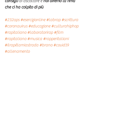
consigli 
di ascoltare e
 noi diremo la rima 
che ci ha colpito di più
#232aps
#esercizionline
#labrap
#scrittura
#coronavirus
#educazione
#culturahiphop
#rapitaliano
#laboratorirap
#film
#rapitaliano
#musica
#rapperitaliani
#ilrapèlamiastrada
#brano
#covid19
#allenamento