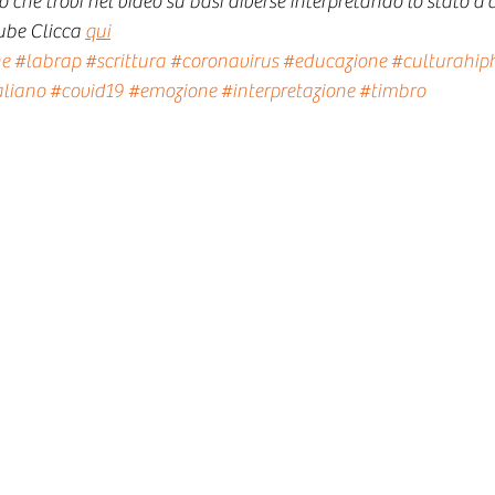
o che trovi nel video su basi diverse interpretando lo stato d
ube Clicca 
qui
ne
#labrap
#scrittura
#coronavirus
#educazione
#culturahip
aliano
#covid19
#emozione
#interpretazione
#timbro