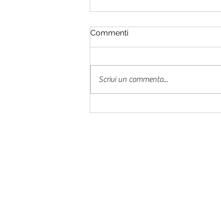
Commenti
Scrivi un commento...
#esercizionline - Episodio
55