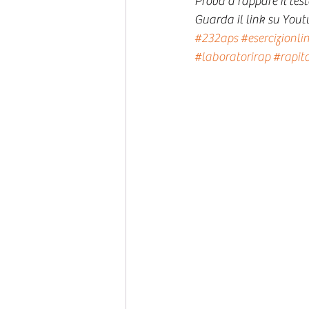
Prova a rappare il test
Guarda il link su Yout
#232aps
#esercizionli
#laboratorirap
#rapit