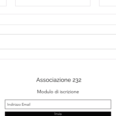
#esercizionline - Episodio
#ese
54
53
Associazione 232
Modulo di iscrizione
Invia