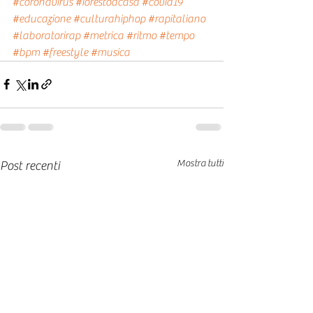
#coronavirus
#iorestoacasa
#covid19
#educazione
#culturahiphop
#rapitaliano
#laboratorirap
#metrica
#ritmo
#tempo
#bpm
#freestyle
#musica
Mostra tutti
Post recenti