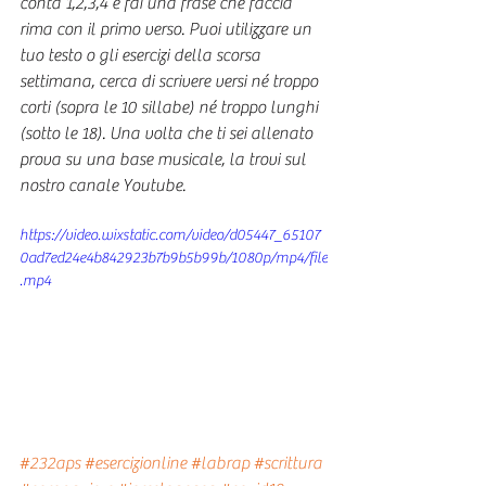
conta 1,2,3,4 e fai una frase che faccia 
rima con il primo verso. Puoi utilizzare un 
tuo testo o gli esercizi della scorsa 
settimana, cerca di scrivere versi né troppo 
corti (sopra le 10 sillabe) né troppo lunghi 
(sotto le 18). Una volta che ti sei allenato 
prova su una base musicale, la trovi sul 
nostro canale Youtube.
https://video.wixstatic.com/video/d05447_65107
0ad7ed24e4b842923b7b9b5b99b/1080p/mp4/file
.mp4
#232aps
#esercizionline
#labrap
#scrittura