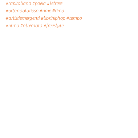
#rapitaliano
#poeia
#lettere
#orlandofurioso
#rime
#rima
#artistiemergenti
#librihiphop
#tempo
#ritmo
#alternata
#freestyle