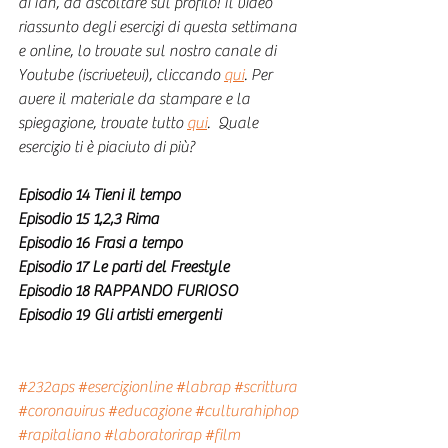
di Ian, da ascoltare sul profilo! Il video 
riassunto degli esercizi di questa settimana 
e online, lo trovate sul nostro canale di 
Youtube (iscrivetevi), cliccando 
qui
. Per 
avere il materiale da stampare e la 
spiegazione, trovate tutto 
qui
.  Quale 
esercizio ti è piaciuto di più?
Episodio 14 Tieni il tempo
Episodio 15 1,2,3 Rima
Episodio 16 Frasi a tempo
Episodio 17 Le parti del Freestyle
Episodio 18 RAPPANDO FURIOSO
Episodio 19 Gli artisti emergenti
#232aps
#esercizionline
#labrap
#scrittura
#coronavirus
#educazione
#culturahiphop
#rapitaliano
#laboratorirap
#film