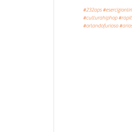
#232aps
#esercizionli
#culturahiphop
#rapi
#orlandofurioso
#ario