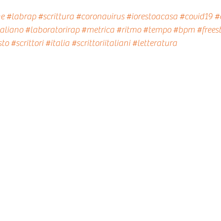
ne
#labrap
#scrittura
#coronavirus
#iorestoacasa
#covid19
#
taliano
#laboratorirap
#metrica
#ritmo
#tempo
#bpm
#frees
sto
#scrittori
#italia
#scrittoriitaliani
#letteratura