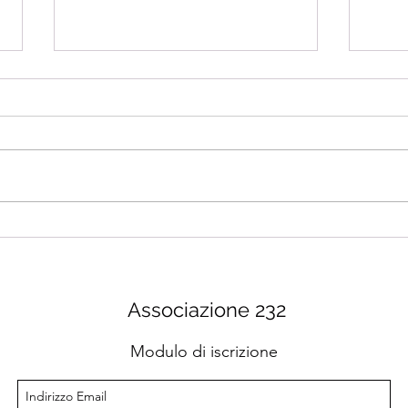
#esercizionline - Episodio
#ese
54
53
Associazione 232
Modulo di iscrizione