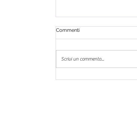
Commenti
Scrivi un commento...
#esercizionline - Episodio
55