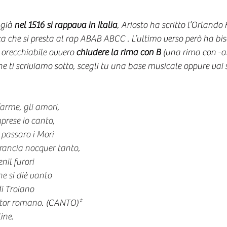
 già 
nel 1516 si rappava in Italia
, Ariosto ha scritto l’Orlando 
a che si presta al rap ABAB ABCC . L’ultimo verso però ha bi
 orecchiabile ovvero 
chiudere la rima con B 
(una rima con -a
he ti scriviamo sotto, scegli tu una base musicale oppure vai 
’arme, gli amori,
mprese io canto,
 passaro i Mori
 Francia nocquer tanto,
nil furori
e si diè vanto
di Troiano
ator romano.
 (CANTO)*
ine. 